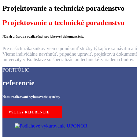
Projektovanie a technické poradenstvo
Projektovanie a technické poradenstvo
Návrh a úprava realizačnej projektovej dokumentácie.
Pre našich zákazníkov vieme ponúknuť služby týkajúce sa návrhu a úp
Vieme individálne navrhnúť, prípadne upraviť, projektovú dokumentác
univerzity v Bratislave so špecializáciou technické zariadenia budov.
PORTFÓLIO
referencie
Nami realizované vykurovacie systémy
VŠETKY REFERENCIE