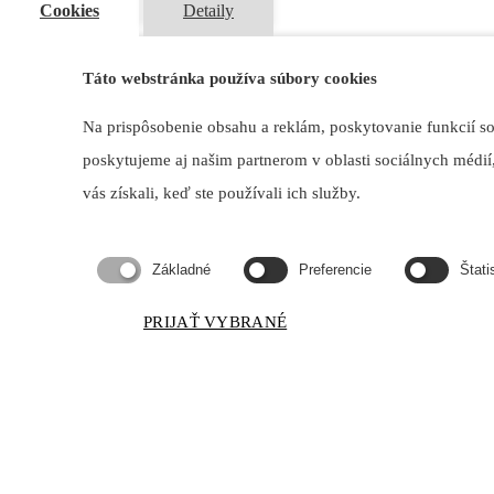
Cookies
Detaily
Táto webstránka používa súbory cookies
Vykurovanie a chladenie
Na prispôsobenie obsahu a reklám, poskytovanie funkcií s
poskytujeme aj našim partnerom v oblasti sociálnych médií,
Návrh, dodávka a realizácia ucelených systémov vykurovania a chlad
vás získali, keď ste používali ich služby.
Základné
Preferencie
Štati
PRIJAŤ VYBRANÉ
Zdravotechnické inštalácie
Realizácia vnútorných kanalizačných a vodovodných rozvodov.