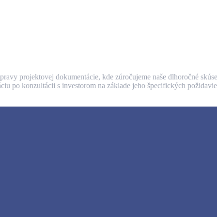
ravy projektovej dokumentácie, kde zúročujeme naše dlhoročné skúseno
iu po konzultácii s investorom na základe jeho špecifických požidavie