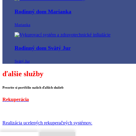
Rodinný dom Marianka
Marianka
Rodinný dom Svätý Jur
Svätý Jur
ďalšie služby
Prezrite si portfólio našich ďalších služieb
Rekuperácia
Realizácia ucelených rekuperačných systémov.