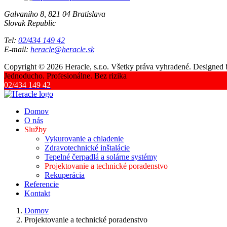
Galvaniho 8, 821 04 Bratislava
Slovak Republic
Tel:
02/434 149 42
E-mail:
heracle@heracle.sk
Copyright © 2026 Heracle, s.r.o. Všetky práva vyhradené. Designed
Jednoducho. Profesionálne. Bez rizika
02/434 149 42
Domov
O nás
Služby
Vykurovanie a chladenie
Zdravotechnické inštalácie
Tepelné čerpadlá a solárne systémy
Projektovanie a technické poradenstvo
Rekuperácia
Referencie
Kontakt
Domov
Projektovanie a technické poradenstvo