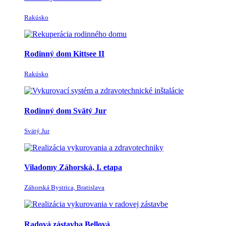
Rakúsko
Rodinný dom Kittsee II
Rakúsko
Rodinný dom Svätý Jur
Svätý Jur
Viladomy Záhorská, I. etapa
Záhorská Bystrica, Bratislava
Radová zástavba Bellová