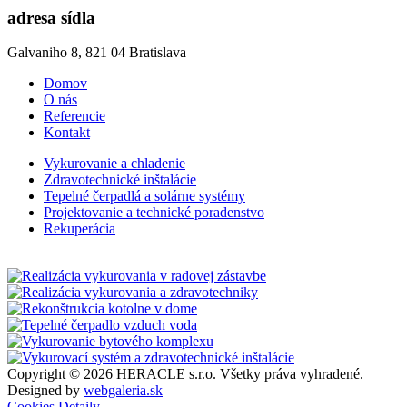
adresa sídla
Galvaniho 8, 821 04 Bratislava
Domov
O nás
Referencie
Kontakt
Vykurovanie a chladenie
Zdravotechnické inštalácie
Tepelné čerpadlá a solárne systémy
Projektovanie a technické poradenstvo
Rekuperácia
Copyright © 2026 HERACLE s.r.o. Všetky práva vyhradené.
Designed by
webgaleria.sk
Cookies
Detaily