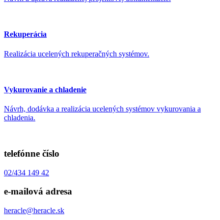
Rekuperácia
Realizácia ucelených rekuperačných systémov.
Vykurovanie a chladenie
Návrh, dodávka a realizácia ucelených systémov vykurovania a
chladenia.
telefónne číslo
02/434 149 42
e-mailová adresa
heracle@heracle.sk